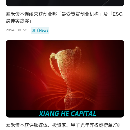
襄禾资本连续荣获创业邦「最受赞赏创业机构」及「ESG
最佳实践奖」
襄禾News
2024-09-25
襄禾资本获评钛媒体、投资家、甲子光年等权威榜单7项