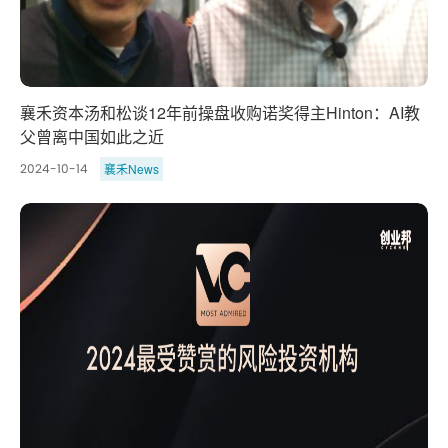
襄禾资本汤和松谈12年前操盘收购诺奖得主Hinton：AI教
父曾离中国如此之近
襄禾News
2024-10-14