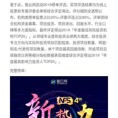
基于此，猎云网启动2019榜单评选，奖项评选结果均为线上
投票和专属评委会审核综合评定得出，评分细则全透明公
布，机构类榜单投票占比20%+评委评选占比80%，评审团综
合机构资金募集、项目投资、项目退出、回报水平、行业口
碑等多方面指标，最终评定得出2019「年度最佳风险投资机
构TOP20」。从领域专业度和投资业绩两大维度，综合投资
专注方向与实际所投资项目匹配程度、投资项目数量、明星/
知名/代表性项目数量、单个项目最高回报倍数、所投项目后
续融资比例等细分指标数据表现维度综合评定得出2019「年
度最具影响力投资人TOP20」。
完整榜单：