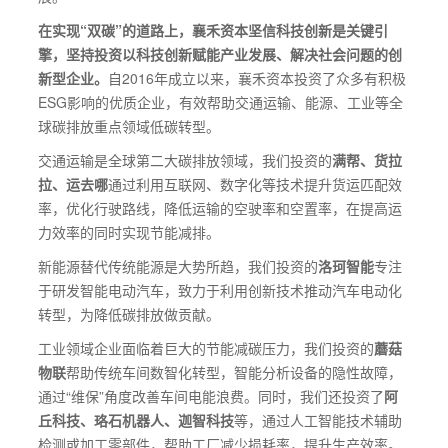
在实现“双碳”的道路上，襄禾资本坚信科技创新是关键引
擎，坚持投资以科技创新赋能产业发展、解决社会问题的创
新型企业。
自2016年成立以来，襄禾资本投资了众多有积极
ESG影响的优质企业，有效帮助交通运输、能源、工业等全
球碳排放重点领域低碳转型。
交通运输是全球第二大碳排放领域，我们投资的
满帮、货拉
拉、运去哪
通过利用互联网、数字化等技术提升货运匹配效
率，优化行驶路线，降低运输的空驶率和空置率，在提高运
力效率的同时实现节能减排。
新能源替代传统能源是大势所趋，我们投资的
洛珂智能
专注
于研发智能电动汽车，致力于利用创新技术推动汽车电动化
转型，为降低碳排放做贡献。
工业领域企业面临着巨大的节能减碳压力，我们投资的
蘑菇
物联
帮助传统车间数智化转型，智能分析设备的隐性故障，
通过“维保”角度改善车间电能浪费。同时，我们还投资了
阿
丘科技、珞石机器人、迦智科技
等，通过人工智能技术辅助
检测或加工零部件，帮助工厂减少损耗率，提升生产效率。