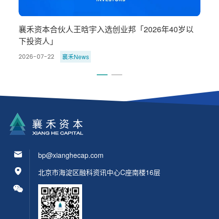
6
襄禾资本合伙人王晗宇入选创业邦「2026年40岁以
下投资人」
襄禾News
2026-07-22
2
bp@xianghecap.com
北京市海淀区融科资讯中心C座南楼16层