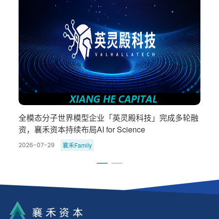
暗
全模态分子世界模型企业「英灵殿科技」完成多轮融
资，襄禾资本持续布局AI for Science
襄禾Family
2026-07-29
2