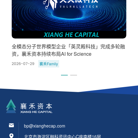
暗
全模态分子世界模型企业「英灵殿科技」完成多轮融
资，襄禾资本持续布局AI for Science
襄禾Family
2026-07-29
2
bp@xianghecap.com
北京市海淀区融科资讯中心C座南楼16层