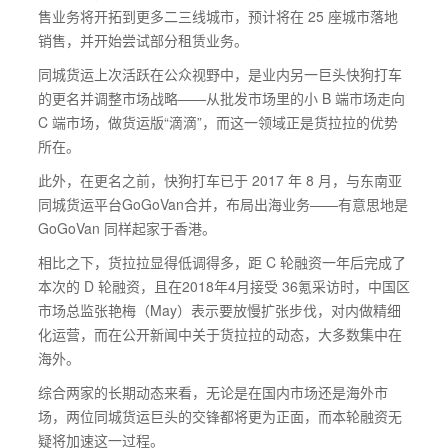
售业务将开拓到更多二三线城市，预计将在 25 座城市落地
销售，并开始尝试部分租赁业务。
同城货运上次活跃在公众视野中，是业内另一巨头快狗打车
的更名并调整市场战略——从批发市场里的小 B 端市场走向
C 端市场，做货运版“滴滴”，而这一领域正是货拉拉的优势
所在。
此外，在更名之前，快狗打车已于 2017 年 8 月，与东南亚
同城货运平台GoGoVan合并，布局出海业务——有意思地是
GoGoVan 同样起家于香港。
相比之下，货拉拉显得低调得多，距 C 轮融资一年后完成了
本次的 D 轮融资，且在2018年4月接受 36氪采访时，中国区
市场总监张艳梅（May）表示要放慢扩张步伐，对内做精细
化运营，而在公开新闻中关于货拉拉的动态，大多数集中在
海外。
综合两家的长期动态来看，无论是在国内市场还是海外市
场，两位同城货运巨头的交锋都将更为正面，而本轮融资无
疑将加速这一过程。