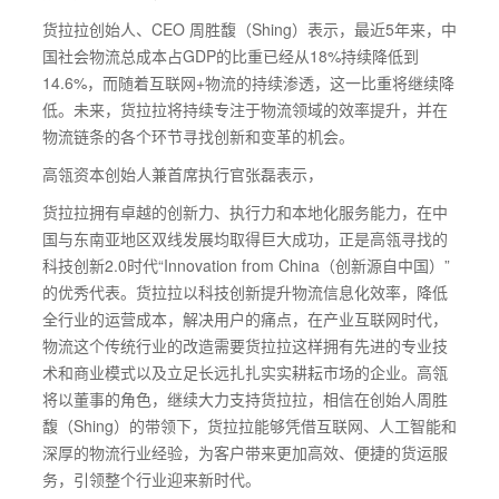
货拉拉创始人、CEO 周胜馥（Shing）表示，最近5年来，中
国社会物流总成本占GDP的比重已经从18%持续降低到
14.6%，而随着互联网+物流的持续渗透，这一比重将继续降
低。未来，货拉拉将持续专注于物流领域的效率提升，并在
物流链条的各个环节寻找创新和变革的机会。
高瓴资本创始人兼首席执行官张磊表示，
货拉拉拥有卓越的创新力、执行力和本地化服务能力，在中
国与东南亚地区双线发展均取得巨大成功，正是高瓴寻找的
科技创新2.0时代“Innovation from China（创新源自中国）”
的优秀代表。货拉拉以科技创新提升物流信息化效率，降低
全行业的运营成本，解决用户的痛点，在产业互联网时代，
物流这个传统行业的改造需要货拉拉这样拥有先进的专业技
术和商业模式以及立足长远扎扎实实耕耘市场的企业。高瓴
将以董事的角色，继续大力支持货拉拉，相信在创始人周胜
馥（Shing）的带领下，货拉拉能够凭借互联网、人工智能和
深厚的物流行业经验，为客户带来更加高效、便捷的货运服
务，引领整个行业迎来新时代。