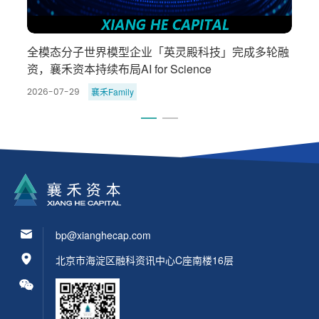
暗
全模态分子世界模型企业「英灵殿科技」完成多轮融
资，襄禾资本持续布局AI for Science
襄禾Family
2026-07-29
2
bp@xianghecap.com
北京市海淀区融科资讯中心C座南楼16层