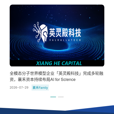
暗
全模态分子世界模型企业「英灵殿科技」完成多轮融
资，襄禾资本持续布局AI for Science
襄禾Family
2026-07-29
2