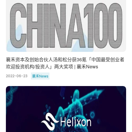
襄禾资本及创始合伙人汤和松分获36氪「中国最受创业者
欢迎投资机构/投资人」两大奖项 | 襄禾News
襄禾News
2022-06-23