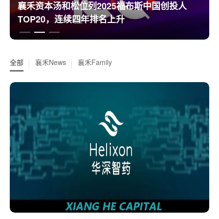
襄禾资本汤和松位列2025福布斯中国创投人
TOP20，连续四年排名上升
全部
襄禾News
襄禾Family