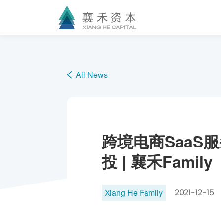
All News
跨境电商SaaS
投 | 襄禾Family
Xiang He Family
2021-12-15