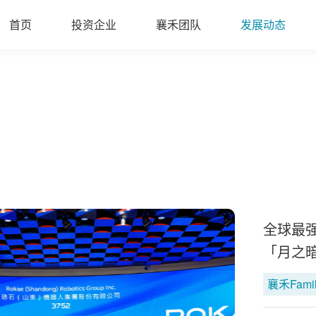
首页
投资企业
襄禾团队
发展动态
全球最
「月之暗
襄禾Fami