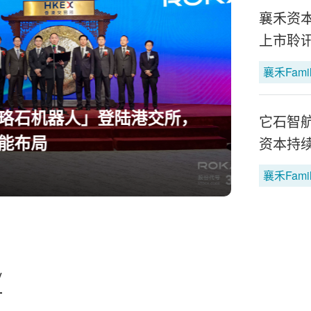
襄禾资
上市聆
襄禾Fami
器人」登陆港交所，
襄禾资
它石智航
TOP
资本持
襄禾Fami
y