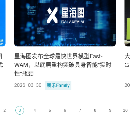
研
星海图发布全球最快世界模型Fast-
式
WAM，以底层重构突破具身智能"实时
G
性"瓶颈
襄禾Family
2026-03-30
20
2
3
4
5
6
7
8
9
10