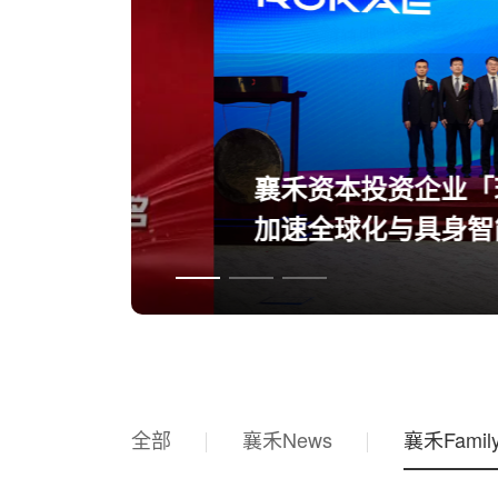
襄禾资本投资企业「珞石机
加速全球化与具身智能布局
全部
襄禾News
襄禾Famil